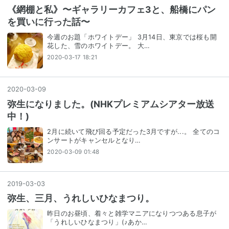
《網棚と私》〜ギャラリーカフェ3と、船橋にパン
を買いに行った話〜
今週のお題「ホワイトデー」 3月14日、東京では桜も開
花した、雪のホワイトデー。 大…
2020-03-17 18:21
2020
-
03
-
09
弥生になりました。(NHKプレミアムシアター放送
中！)
2月に続いて飛び回る予定だった3月ですが...。 全てのコ
ンサートがキャンセルとなり…
2020-03-09 01:48
2019
-
03
-
03
弥生、三月、うれしいひなまつり。
昨日のお昼頃、着々と雑学マニアになりつつある息子が
「うれしいひなまつり」(♪あか…