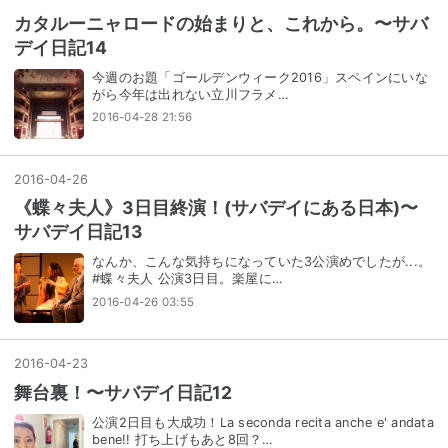
カタルーニャロードの始まりと、これから。〜サバ
デイ日記14
今週のお題「ゴールデンウィーク2016」スペインにいな
がら今年は出れない立川フラメ…
2016-04-28 21:56
2016
-
04
-
26
《蝶々夫人》3日目終演！(サバデイにある日本)〜
サバデイ日記13
なんか、こんな気持ちになっていた3公演めでしたが...。
#蝶々夫人 公演3日目。楽屋に…
2016-04-26 03:55
2016
-
04
-
23
舞台裏！〜サバデイ日記12
公演2日目も大成功！La seconda recita anche e' andata
bene!! 打ち上げもあと8回？…