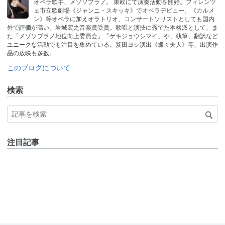
オペラ歌手、メゾソプラノ。 東欧にて演奏活動を開始。フィレンツ
ェ市立歌劇場《ジャンニ・スキッキ》でオペラデビュー。《カルメ
ン》等オペラに加えオラトリオ、コンサートソリストとしても国内
外で評価が高い。岩城宏之音楽賞受賞。歌唱と演技に秀でた本格派として、ま
た「メゾソプラノ地位向上委員会」「ゲキジョウシマイ」や、執筆、翻訳など
ユニークな活動でも注目を集めている。笈田ヨシ演出《蝶々夫人》等、出演作
品の放映も多数。
このブログについて
検索
注目記事