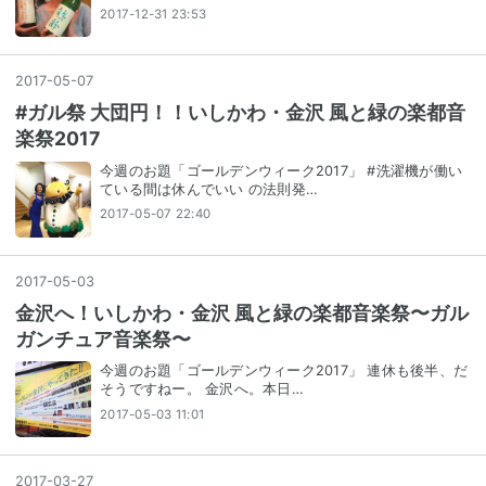
2017-12-31 23:53
2017
-
05
-
07
#ガル祭 大団円！！いしかわ・金沢 風と緑の楽都音
楽祭2017
今週のお題「ゴールデンウィーク2017」 #洗濯機が働い
ている間は休んでいい の法則発…
2017-05-07 22:40
2017
-
05
-
03
金沢へ！いしかわ・金沢 風と緑の楽都音楽祭〜ガル
ガンチュア音楽祭〜
今週のお題「ゴールデンウィーク2017」 連休も後半、だ
そうですねー。 金沢へ。本日…
2017-05-03 11:01
2017
-
03
-
27