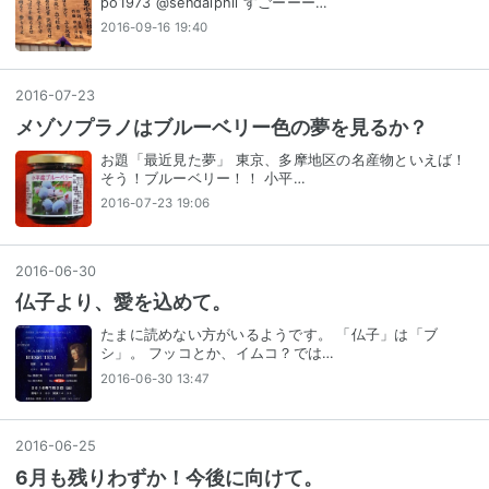
po1973 @sendaiphil すごーーー…
2016-09-16 19:40
2016
-
07
-
23
メゾソプラノはブルーベリー色の夢を見るか？
お題「最近見た夢」 東京、多摩地区の名産物といえば！
そう！ブルーベリー！！ 小平…
2016-07-23 19:06
2016
-
06
-
30
仏子より、愛を込めて。
たまに読めない方がいるようです。 「仏子」は「ブ
シ」。 フッコとか、イムコ？では…
2016-06-30 13:47
2016
-
06
-
25
6月も残りわずか！今後に向けて。