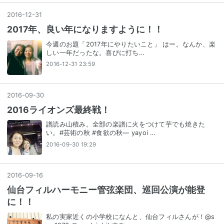
2016
-
12
-
31
2017年、良い年になりますように！！
今週のお題「2017年にやりたいこと」 はー。なんか、楽
しい一年だったな。喜びに打ち…
2016-12-31 23:59
2016
-
09
-
30
2016ライオンズ最終戦！
譜読み山積み。全部の楽譜に火をつけて芋でも焼きた
い。#芸術の秋 #食欲の秋— yayoi …
2016-09-30 19:29
2016
-
09
-
16
仙台フィルハーモニー管弦楽団、巡回公演が能登
に！！
私の実家近くの小学校になんと、仙台フィルさんが！@s