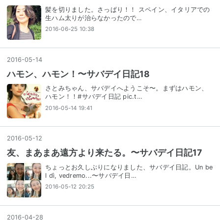
髪を切りました。さっぱり！！ スペイン、イタリアでの
生ハム太りが治らなかったので…
2016-06-25 10:38
2016
-
05
-
14
ハモン、ハモン！〜サバデイ日記18
さとみちゃん、サバデイへようこそ〜。まずはハモン、
ハモン！！#サバデイ日記 pic.t…
2016-05-14 19:41
2016
-
05
-
12
友、まあまあ遠方より来たる。〜サバデイ日記17
ちょっとお久しぶりになりました、サバデイ日記。Un be
l dì, vedremo...〜サバデイ日…
2016-05-12 20:25
2016
-
04
-
28