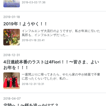
2019-03-03 17:36
2019
-
01
-
18
2019年！ようやく！！
インフルエンザ大流行のようですが、私が年末に引いた
風邪も、インフルエンザだった…
2019-01-18 20:41
2018
-
12
-
31
4日連続本番のラストは4Fiori！！〜皆さま、よい
お年を！！！
一週間ぶりに帰ってきたら、やたら家の中が綺麗で不審
に思ったくらいでしたが、私の…
2018-12-31 13:31
2018
-
04
-
07
北陸へ！〜桜を追っかけて？