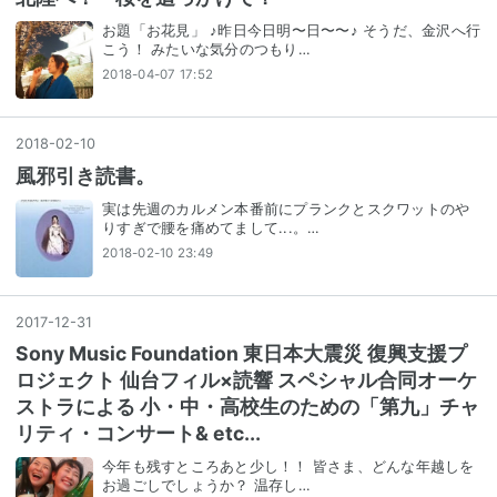
お題「お花見」 ♪昨日今日明〜日〜〜♪ そうだ、金沢へ行
こう！ みたいな気分のつもり…
2018-04-07 17:52
2018
-
02
-
10
風邪引き読書。
実は先週のカルメン本番前にプランクとスクワットのや
りすぎで腰を痛めてまして...。…
2018-02-10 23:49
2017
-
12
-
31
Sony Music Foundation 東日本大震災 復興支援プ
ロジェクト 仙台フィル×読響 スペシャル合同オーケ
ストラによる 小・中・高校生のための「第九」チャ
リティ・コンサート& etc...
今年も残すところあと少し！！ 皆さま、どんな年越しを
お過ごしでしょうか？ 温存し…