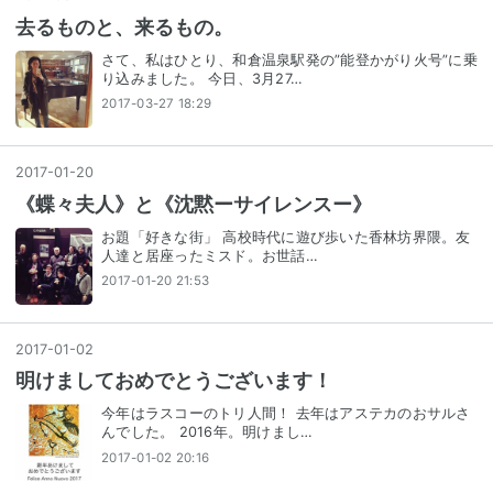
去るものと、来るもの。
さて、私はひとり、和倉温泉駅発の”能登かがり火号”に乗
り込みました。 今日、3月27…
2017-03-27 18:29
2017
-
01
-
20
《蝶々夫人》と《沈黙ーサイレンスー》
お題「好きな街」 高校時代に遊び歩いた香林坊界隈。友
人達と居座ったミスド。お世話…
2017-01-20 21:53
2017
-
01
-
02
明けましておめでとうございます！
今年はラスコーのトリ人間！ 去年はアステカのおサルさ
んでした。 2016年。明けまし…
2017-01-02 20:16